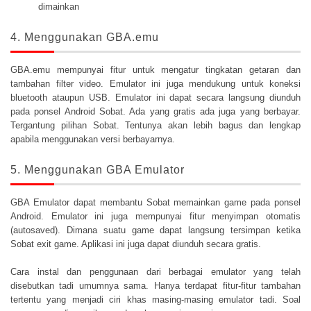
dimainkan
4. Menggunakan GBA.emu
GBA.emu mempunyai fitur untuk mengatur tingkatan getaran dan
tambahan filter video. Emulator ini juga mendukung untuk koneksi
bluetooth ataupun USB. Emulator ini dapat secara langsung diunduh
pada ponsel Android Sobat. Ada yang gratis ada juga yang berbayar.
Tergantung pilihan Sobat. Tentunya akan lebih bagus dan lengkap
apabila menggunakan versi berbayarnya.
5. Menggunakan GBA Emulator
GBA Emulator dapat membantu Sobat memainkan game pada ponsel
Android. Emulator ini juga mempunyai fitur menyimpan otomatis
(autosaved). Dimana suatu game dapat langsung tersimpan ketika
Sobat exit game. Aplikasi ini juga dapat diunduh secara gratis.
Cara instal dan penggunaan dari berbagai emulator yang telah
disebutkan tadi umumnya sama. Hanya terdapat fitur-fitur tambahan
tertentu yang menjadi ciri khas masing-masing emulator tadi. Soal