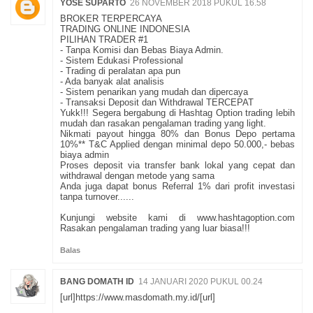
YOSE SUPARTO
26 NOVEMBER 2018 PUKUL 16.58
BROKER TERPERCAYA
TRADING ONLINE INDONESIA
PILIHAN TRADER #1
- Tanpa Komisi dan Bebas Biaya Admin.
- Sistem Edukasi Professional
- Trading di peralatan apa pun
- Ada banyak alat analisis
- Sistem penarikan yang mudah dan dipercaya
- Transaksi Deposit dan Withdrawal TERCEPAT
Yukk!!! Segera bergabung di Hashtag Option trading lebih
mudah dan rasakan pengalaman trading yang light.
Nikmati payout hingga 80% dan Bonus Depo pertama
10%** T&C Applied dengan minimal depo 50.000,- bebas
biaya admin
Proses deposit via transfer bank lokal yang cepat dan
withdrawal dengan metode yang sama
Anda juga dapat bonus Referral 1% dari profit investasi
tanpa turnover......
Kunjungi website kami di www.hashtagoption.com
Rasakan pengalaman trading yang luar biasa!!!
Balas
BANG DOMATH ID
14 JANUARI 2020 PUKUL 00.24
[url]https://www.masdomath.my.id/[url]