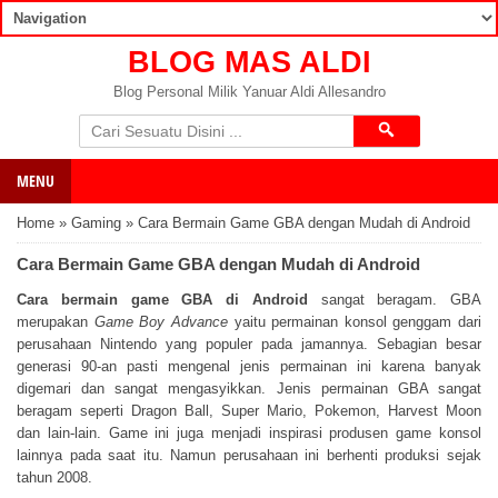
BLOG MAS ALDI
Blog Personal Milik Yanuar Aldi Allesandro
MENU
Home
»
Gaming
»
Cara Bermain Game GBA dengan Mudah di Android
Cara Bermain Game GBA dengan Mudah di Android
Cara bermain game GBA di Android
sangat beragam. GBA
merupakan
Game Boy Advance
yaitu permainan konsol genggam dari
perusahaan Nintendo yang populer pada jamannya. Sebagian besar
generasi 90-an pasti mengenal jenis permainan ini karena banyak
digemari dan sangat mengasyikkan. Jenis permainan GBA sangat
beragam seperti Dragon Ball, Super Mario, Pokemon, Harvest Moon
dan lain-lain. Game ini juga menjadi inspirasi produsen game konsol
lainnya pada saat itu. Namun perusahaan ini berhenti produksi sejak
tahun 2008.