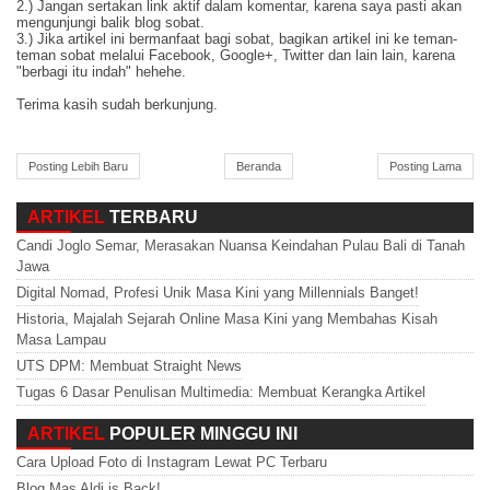
2.) Jangan sertakan link aktif dalam komentar, karena saya pasti akan
mengunjungi balik blog sobat.
3.) Jika artikel ini bermanfaat bagi sobat, bagikan artikel ini ke teman-
teman sobat melalui Facebook, Google+, Twitter dan lain lain, karena
"berbagi itu indah" hehehe.
Terima kasih sudah berkunjung.
Posting Lebih Baru
Beranda
Posting Lama
ARTIKEL
TERBARU
Candi Joglo Semar, Merasakan Nuansa Keindahan Pulau Bali di Tanah
Jawa
Digital Nomad, Profesi Unik Masa Kini yang Millennials Banget!
Historia, Majalah Sejarah Online Masa Kini yang Membahas Kisah
Masa Lampau
UTS DPM: Membuat Straight News
Tugas 6 Dasar Penulisan Multimedia: Membuat Kerangka Artikel
ARTIKEL
POPULER MINGGU INI
Cara Upload Foto di Instagram Lewat PC Terbaru
Blog Mas Aldi is Back!