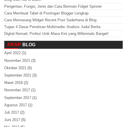
Pengertian, Fungsi, Jenis dan Cara Bermain Fidget Spinner
Cara Membuat Tabel di Postingan Blogger Lengkap
Cara Memasang Widget Recent Post Sederhana di Blog
Tugas 4 Dasar Penulisan Multimedia: Analisis Judul Berita
Digital Nomad, Profesi Unik Masa Kini yang Millennials Banget!
ARSIP
BLOG
April 2022
(1)
November 2021
(3)
Oktober 2021
(5)
September 2021
(3)
Maret 2018
(2)
November 2017
(1)
September 2017
(1)
Agustus 2017
(1)
Juli 2017
(2)
Juni 2017
(5)