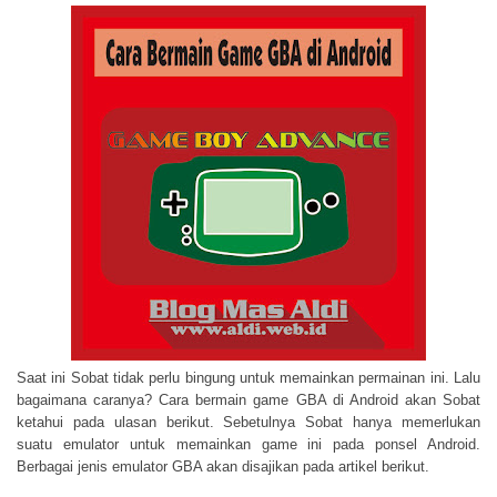
Saat ini Sobat tidak perlu bingung untuk memainkan permainan ini. Lalu
bagaimana caranya? Cara bermain game GBA di Android akan Sobat
ketahui pada ulasan berikut. Sebetulnya Sobat hanya memerlukan
suatu emulator untuk memainkan game ini pada ponsel Android.
Berbagai jenis emulator GBA akan disajikan pada artikel berikut.