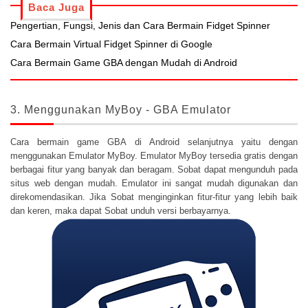
Baca Juga
Pengertian, Fungsi, Jenis dan Cara Bermain Fidget Spinner
Cara Bermain Virtual Fidget Spinner di Google
Cara Bermain Game GBA dengan Mudah di Android
3. Menggunakan MyBoy - GBA Emulator
Cara bermain game GBA di Android selanjutnya yaitu dengan
menggunakan Emulator MyBoy. Emulator MyBoy tersedia gratis dengan
berbagai fitur yang banyak dan beragam. Sobat dapat mengunduh pada
situs web dengan mudah. Emulator ini sangat mudah digunakan dan
direkomendasikan. Jika Sobat menginginkan fitur-fitur yang lebih baik
dan keren, maka dapat Sobat unduh versi berbayarnya.